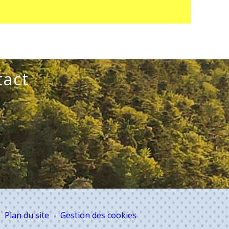
tact
E
-
Plan du site
-
Gestion des cookies