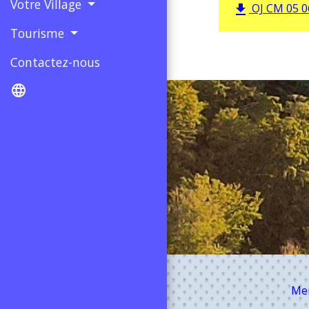
Votre Village
OJ CM 05 06
file_download
Tourisme
Contactez-nous
language
Men