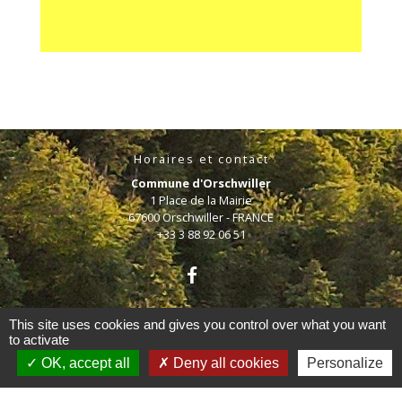
Horaires et contact
Commune d'Orschwiller
1 Place de la Mairie
67600 Orschwiller - FRANCE
+33 3 88 92 06 51
This site uses cookies and gives you control over what you want
to activate
OK, accept all
Deny all cookies
Personalize
Mentions légales
-
Politique de confidentialité
-
Accessibilité
-
Plan du site
-
Gestion des cookies