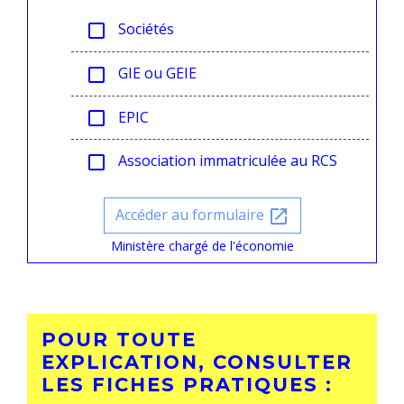
Sociétés
check_box_outline_blank
GIE ou GEIE
check_box_outline_blank
EPIC
check_box_outline_blank
Association immatriculée au RCS
check_box_outline_blank
Accéder au formulaire
open_in_new
Ministère chargé de l'économie
POUR TOUTE
EXPLICATION, CONSULTER
LES FICHES PRATIQUES :