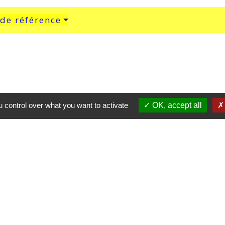
 de référence
 control over what you want to activate
OK, accept all
Horaires et con
Commune d'Orschwiller
1 Place de la Mairie
67600 Orschwiller - FRANC
+33 3 88 92 06 51