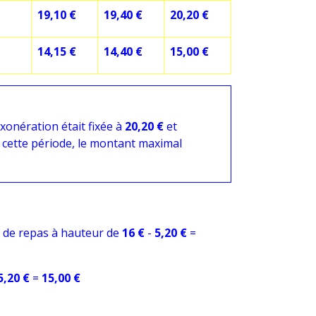
19,10 €
19,40 €
20,20 €
14,15 €
14,40 €
15,00 €
'exonération était fixée à
20,20 €
et
 cette période, le montant maximal
s de repas à hauteur de
16 €
-
5,20 €
=
5,20 €
=
15,00 €