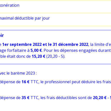
exonération
aximal déductible par jour
ir
le
1
er
septembre 2022 et le 31 décembre 2022
, la limite d
age forfaitaire à
5,00 €
. Pour les dépenses engagées durant
ble était donc de
15,20 €
(20,20 - 5).
ec le barème 2023 :
 dépense de
16 €
TTC, le professionnel peut déduire les frai
 dépense de
35 €
TTC, les frais déductibles sont de
20,20 €
-