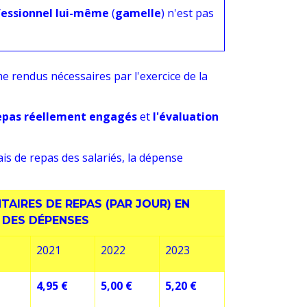
fessionnel lui-même
(
gamelle
) n'est pas
 rendus nécessaires par l'exercice de la
repas réellement engagés
et
l'évaluation
is de repas des salariés, la dépense
AIRES DE REPAS (PAR JOUR) EN
 DES DÉPENSES
2021
2022
2023
4,95 €
5,00 €
5,20 €