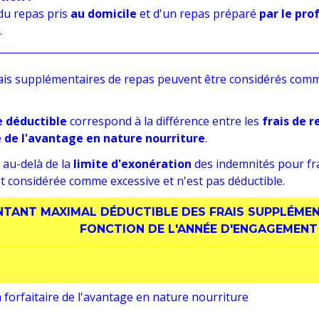
du repas pris
au domicile
et d'un repas préparé
par le pro
.
rais supplémentaires de repas peuvent être considérés comme
 déductible
correspond à la différence entre les
frais de 
e de l'avantage en nature nourriture
.
 au-delà de la
limite d'exonération
des indemnités pour fra
 considérée comme excessive et n'est pas déductible.
TANT MAXIMAL DÉDUCTIBLE DES FRAIS SUPPLÉMENT
FONCTION DE L'ANNÉE D'ENGAGEMENT
 forfaitaire de l'avantage en nature nourriture