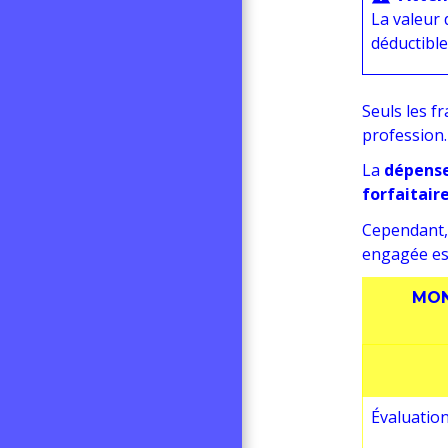
La valeur 
déductible
Seuls les f
profession.
La
dépense
forfaitair
Cependant,
engagée est
MON
Évaluation