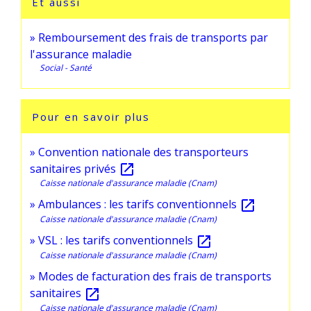
Et aussi
Remboursement des frais de transports par
l'assurance maladie
Social - Santé
Pour en savoir plus
Convention nationale des transporteurs
sanitaires privés
open_in_new
Caisse nationale d'assurance maladie (Cnam)
Ambulances : les tarifs conventionnels
open_in_new
Caisse nationale d'assurance maladie (Cnam)
VSL : les tarifs conventionnels
open_in_new
Caisse nationale d'assurance maladie (Cnam)
Modes de facturation des frais de transports
sanitaires
open_in_new
Caisse nationale d'assurance maladie (Cnam)