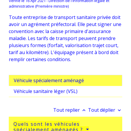
Vérifié le 16 Apr 2021 - Direction de l'information légale et
administrative (Première ministre)
Toute entreprise de transport sanitaire privée doit
avoir un agrément préfectoral. Elle peut signer une
convention avec la caisse primaire d'assurance
maladie. Les tarifs de transport peuvent prendre
plusieurs formes (forfait, valorisation trajet court,
tarif au kilomètre). L'équipage présent à bord doit
remplir certaines conditions.
Véhicule spécialement aménagé
Véhicule sanitaire léger (VSL)
Tout replier
Tout déplier
keyboard_arrow_up
keyboard_arrow_down
Quels sont les véhicules
spécialement aménagés ?