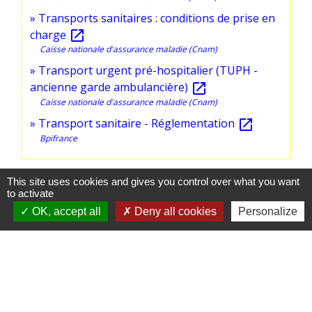
Transports sanitaires : conditions de prise en
charge
open_in_new
Caisse nationale d'assurance maladie (Cnam)
Transport urgent pré-hospitalier (TUPH -
ancienne garde ambulancière)
open_in_new
Caisse nationale d'assurance maladie (Cnam)
Transport sanitaire - Réglementation
open_in_new
Bpifrance
Signaler une erreur sur cette page
This site uses cookies and gives you control over what you want
to activate
OK, accept all
Deny all cookies
Personalize
Horaires et contact
Commune d'Orschwiller
1 Place de la Mairie