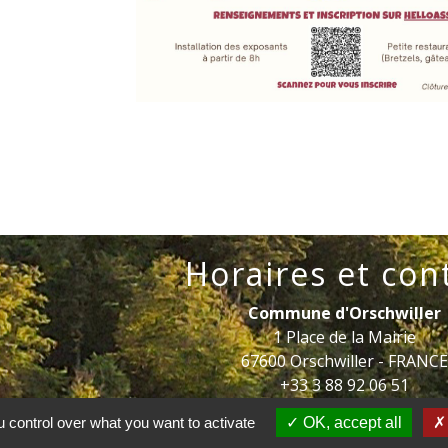
Horaires et con
Commune d'Orschwiller
1 Place de la Mairie
67600 Orschwiller - FRANC
+33 3 88 92 06 51
 control over what you want to activate
OK, accept all