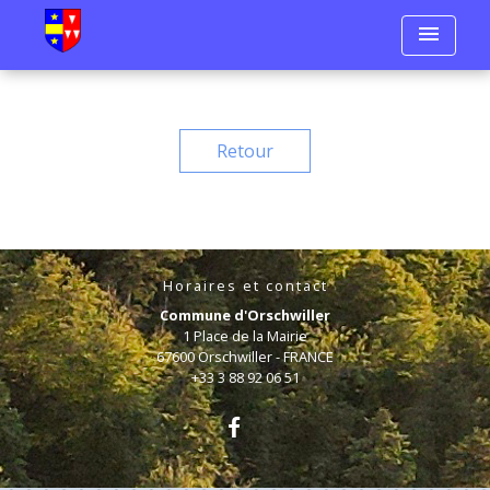
menu
Retour
Horaires et contact
Commune d'Orschwiller
1 Place de la Mairie
67600 Orschwiller - FRANCE
+33 3 88 92 06 51