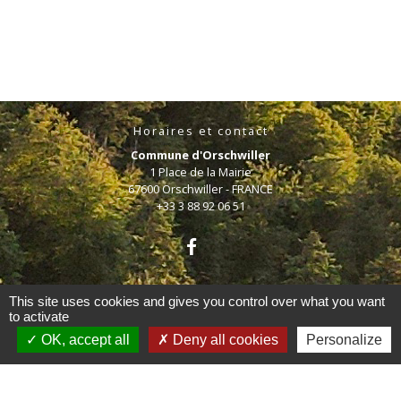
Horaires et contact
Commune d'Orschwiller
1 Place de la Mairie
67600 Orschwiller - FRANCE
+33 3 88 92 06 51
This site uses cookies and gives you control over what you want
to activate
OK, accept all
Deny all cookies
Personalize
Mentions légales
-
Politique de confidentialité
-
Accessibilité
-
Plan du site
-
Gestion des cookies