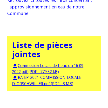
Retrouvez ici toutes les infos concernant
l'approvisionnement en eau de notre
Commune
Liste de pièces
jointes
Commssion Locale de l_eau du 16 09
file_download
2022.pdf (PDF - 779.52 kB)
RA-EP-2021-COMMISSION-LOCALE-
file_download
D_ORSCHWILLER.pdf (PDF - 3 MB)